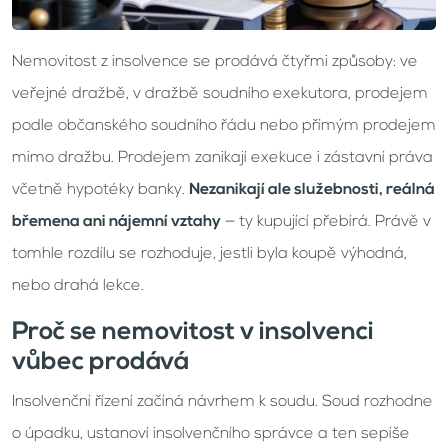
Nemovitost z insolvence se prodává čtyřmi způsoby: ve
veřejné dražbě, v dražbě soudního exekutora, prodejem
podle občanského soudního řádu nebo přímým prodejem
mimo dražbu. Prodejem zanikají exekuce i zástavní práva
včetně hypotéky banky.
Nezanikají ale služebnosti, reálná
břemena ani nájemní vztahy
— ty kupující přebírá. Právě v
tomhle rozdílu se rozhoduje, jestli byla koupě výhodná,
nebo drahá lekce.
Proč se nemovitost v insolvenci
vůbec prodává
Insolvenční řízení začíná návrhem k soudu. Soud rozhodne
o úpadku, ustanoví insolvenčního správce a ten sepíše