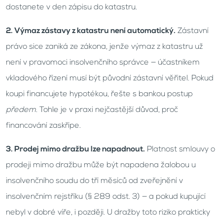
dostanete v den zápisu do katastru.
2. Výmaz zástavy z katastru není automatický.
Zástavní
právo sice zaniká ze zákona, jenže výmaz z katastru už
není v pravomoci insolvenčního správce — účastníkem
vkladového řízení musí být původní zástavní věřitel. Pokud
koupi financujete hypotékou, řešte s bankou postup
předem
. Tohle je v praxi nejčastější důvod, proč
financování zaskřípe.
3. Prodej mimo dražbu lze napadnout.
Platnost smlouvy o
prodeji mimo dražbu může být napadena žalobou u
insolvenčního soudu do tří měsíců od zveřejnění v
insolvenčním rejstříku (§ 289 odst. 3) — a pokud kupující
nebyl v dobré víře, i později. U dražby toto riziko prakticky