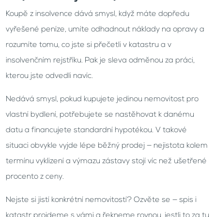
Koupě z insolvence dává smysl, když máte dopředu
vyřešené peníze, umíte odhadnout náklady na opravy a
rozumíte tomu, co jste si přečetli v katastru a v
insolvenčním rejstříku. Pak je sleva odměnou za práci,
kterou jste odvedli navíc.
Nedává smysl, pokud kupujete jedinou nemovitost pro
vlastní bydlení, potřebujete se nastěhovat k danému
datu a financujete standardní hypotékou. V takové
situaci obvykle vyjde lépe běžný prodej — nejistota kolem
termínu vyklizení a výmazu zástavy stojí víc než ušetřené
procento z ceny.
Nejste si jistí konkrétní nemovitostí? Ozvěte se — spis i
katastr projdeme s vámi a řekneme rovnou, jestli to za tu