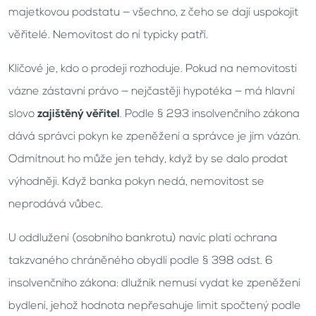
majetkovou podstatu — všechno, z čeho se dají uspokojit
věřitelé. Nemovitost do ní typicky patří.
Klíčové je, kdo o prodeji rozhoduje. Pokud na nemovitosti
vázne zástavní právo — nejčastěji hypotéka — má hlavní
slovo
zajištěný věřitel
. Podle § 293 insolvenčního zákona
dává správci pokyn ke zpeněžení a správce je jím vázán.
Odmítnout ho může jen tehdy, když by se dalo prodat
výhodněji. Když banka pokyn nedá, nemovitost se
neprodává vůbec.
U oddlužení (osobního bankrotu) navíc platí ochrana
takzvaného chráněného obydlí podle § 398 odst. 6
insolvenčního zákona: dlužník nemusí vydat ke zpeněžení
bydlení, jehož hodnota nepřesahuje limit spočtený podle