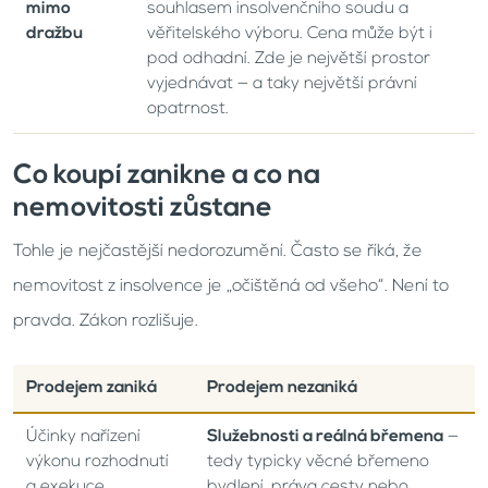
mimo
souhlasem insolvenčního soudu a
dražbu
věřitelského výboru. Cena může být i
pod odhadní. Zde je největší prostor
vyjednávat — a taky největší právní
opatrnost.
Co koupí zanikne a co na
nemovitosti zůstane
Tohle je nejčastější nedorozumění. Často se říká, že
nemovitost z insolvence je „očištěná od všeho“. Není to
pravda. Zákon rozlišuje.
Prodejem
zaniká
Prodejem
nezaniká
Účinky nařízení
Služebnosti a reálná břemena
—
výkonu rozhodnutí
tedy typicky věcné břemeno
a exekuce,
bydlení, práva cesty nebo