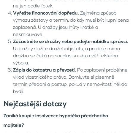
ne jen podle fotek.
Vyřešte financování dopředu.
Zejména způsob
výmazu zástavy a termín, do kdy musí být kupní cena
zaplacená. U dražby jsou lhůty krátké a
nesmlouvavé.
Zúčastněte se dražby nebo podejte nabídku správci.
U dražby složíte dražební jistotu, u prodeje mimo
dražbu se čeká na souhlas soudu a věřitelského
výboru.
Zápis do katastru a převzetí.
Po zaplacení proběhne
vklad vlastnického práva. Domluvte si písemně
termín předání a postup, pokud v nemovitosti někdo
bydlí.
Nejčastější dotazy
Zaniká koupí z insolvence hypotéka předchozího
majitele?