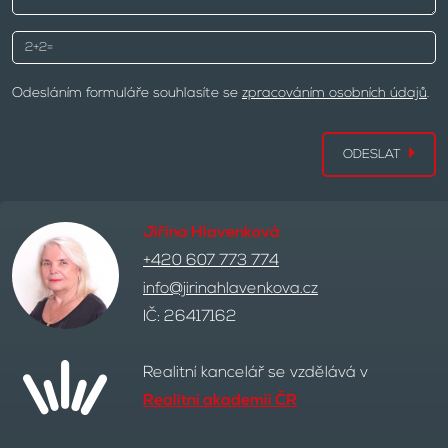
Odesláním formuláře souhlasíte se
zpracováním osobních údajů
.
ODESLAT
Jiřina Hlavenková
+420 607 773 774
info@jirinahlavenkova.cz
IČ: 26417162
Realitní kancelář se vzdělává v
Realitní akademii ČR