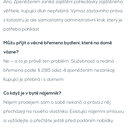
Ano. Zpeněžením zaniká zajištění pohledávky zajištěného
věřitele, kupující dluh nepřebírá. Výmaz zástavního práva
z katastru je ale samostatný administrativní krok, který je
potřeba pohlídat.
Můžu přijít o věcné břemeno bydlení, které na domě
vázne?
Ne — a to je právě ten problém. Služebnosti a reálná
břemena podle § 285 odst. 4 zpeněžením nezanikají.
Kupující je přebírá i s domem.
Co když je v bytě nájemník?
Nájem prodejem sám o sobě nekončí a práva z něj
přecházejí na nového vlastníka. Existující nájemní smlouvu
si vyžádejte a přečtěte ještě před podáním nabídky.