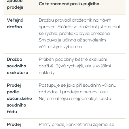
Způsob
Co to znamená pro kupujícího
prodeje
Veřejná
Dražbu provádí dražebník na návrh
dražba
správce. Skládá se dražební jistota, platí
se rychle, prohlídka bývá omezená.
Smlouva je účinná až schválením
věřitelským výborem.
Dražba
Průběh podobný běžné exekuční
soudního
dražbě. Bývá rychlejší, ale s vyššími
exekutora
náklady.
Prodej
Postupuje se jako při soudním výkonu
podle
rozhodnutí prodejem nemovitosti.
občanského
Nejformálnější a nejpomalejší cesta.
soudního
řádu
Prodej
Přímý prodej konkrétnímu zájemci se