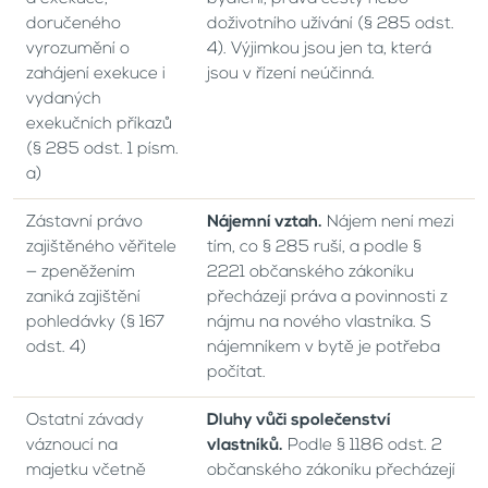
doručeného
doživotního užívání (§ 285 odst.
vyrozumění o
4). Výjimkou jsou jen ta, která
zahájení exekuce i
jsou v řízení neúčinná.
vydaných
exekučních příkazů
(§ 285 odst. 1 písm.
a)
Zástavní právo
Nájemní vztah.
Nájem není mezi
zajištěného věřitele
tím, co § 285 ruší, a podle §
— zpeněžením
2221 občanského zákoníku
zaniká zajištění
přecházejí práva a povinnosti z
pohledávky (§ 167
nájmu na nového vlastníka. S
odst. 4)
nájemníkem v bytě je potřeba
počítat.
Ostatní závady
Dluhy vůči společenství
váznoucí na
vlastníků.
Podle § 1186 odst. 2
majetku včetně
občanského zákoníku přecházejí