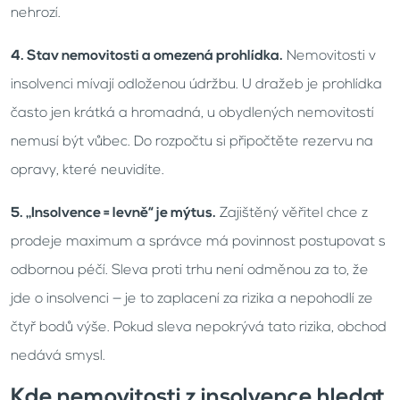
nehrozí.
4. Stav nemovitosti a omezená prohlídka.
Nemovitosti v
insolvenci mívají odloženou údržbu. U dražeb je prohlídka
často jen krátká a hromadná, u obydlených nemovitostí
nemusí být vůbec. Do rozpočtu si připočtěte rezervu na
opravy, které neuvidíte.
5. „Insolvence = levně“ je mýtus.
Zajištěný věřitel chce z
prodeje maximum a správce má povinnost postupovat s
odbornou péčí. Sleva proti trhu není odměnou za to, že
jde o insolvenci — je to zaplacení za rizika a nepohodlí ze
čtyř bodů výše. Pokud sleva nepokrývá tato rizika, obchod
nedává smysl.
Kde nemovitosti z insolvence hledat