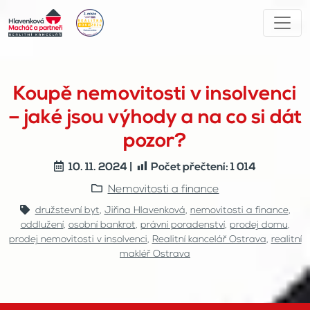
Koupě nemovitosti v insolvenci
– jaké jsou výhody a na co si dát
pozor?
10. 11. 2024 |
Počet přečtení:
1 014
Nemovitosti a finance
družstevní byt
,
Jiřina Hlavenková
,
nemovitosti a finance
,
oddlužení
,
osobní bankrot
,
právní poradenství
,
prodej domu
,
prodej nemovitosti v insolvenci
,
Realitní kancelář Ostrava
,
realitní
makléř Ostrava