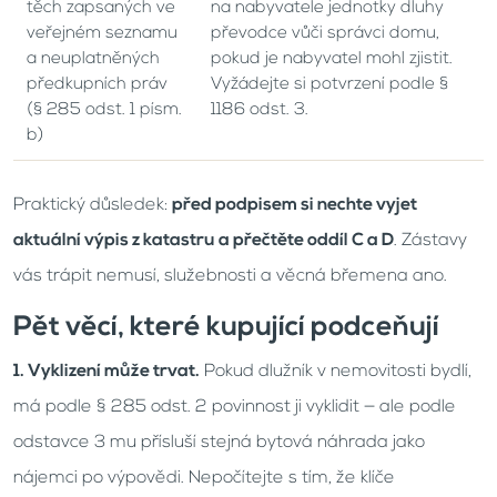
těch zapsaných ve
na nabyvatele jednotky dluhy
veřejném seznamu
převodce vůči správci domu,
a neuplatněných
pokud je nabyvatel mohl zjistit.
předkupních práv
Vyžádejte si potvrzení podle §
(§ 285 odst. 1 písm.
1186 odst. 3.
b)
Praktický důsledek:
před podpisem si nechte vyjet
aktuální výpis z katastru a přečtěte oddíl C a D
. Zástavy
vás trápit nemusí, služebnosti a věcná břemena ano.
Pět věcí, které kupující podceňují
1. Vyklizení může trvat.
Pokud dlužník v nemovitosti bydlí,
má podle § 285 odst. 2 povinnost ji vyklidit — ale podle
odstavce 3 mu přísluší stejná bytová náhrada jako
nájemci po výpovědi. Nepočítejte s tím, že klíče