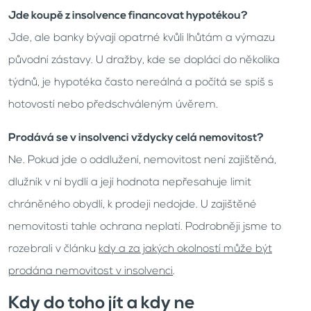
Jde koupě z insolvence financovat hypotékou?
Jde, ale banky bývají opatrné kvůli lhůtám a výmazu
původní zástavy. U dražby, kde se doplácí do několika
týdnů, je hypotéka často nereálná a počítá se spíš s
hotovostí nebo předschváleným úvěrem.
Prodává se v insolvenci vždycky celá nemovitost?
Ne. Pokud jde o oddlužení, nemovitost není zajištěná,
dlužník v ní bydlí a její hodnota nepřesahuje limit
chráněného obydlí, k prodeji nedojde. U zajištěné
nemovitosti tahle ochrana neplatí. Podrobněji jsme to
rozebrali v článku
kdy a za jakých okolností může být
prodána nemovitost v insolvenci
.
Kdy do toho jít a kdy ne