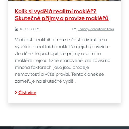
Kolik si vydělá realitní makléř?
Skutečné příjmy a provize makléřů
12. 03. 2025
Trendy v realitním trhu
V oblasti realitního trhu se často diskutuje o
výdělcích realitních makléřů a jejich provizích.
Je důležité pochopit, že příjmy realitního
makléře nejsou fixně stanovené, ale závisí na
mnoha faktorech, jako jsou prodeje
nemovitostí a výše provizí. Tento článek se
zaměřuje na skutečné výdě...
Číst více