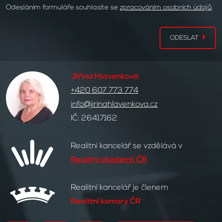
Odesláním formuláře souhlasíte se
zpracováním osobních údajů
.
ODESLAT
Jiřina Hlavenková
+420 607 773 774
info@jirinahlavenkova.cz
IČ: 26417162
Realitní kancelář se vzdělává v
Realitní akademii ČR
Realitní kancelář je členem
Realitní komory ČR