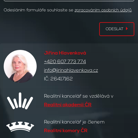
Odesláním formuláře souhlasíte se
zpracováním osobních údajů
.
ODESLAT
Jiřina Hlavenková
+420 607 773 774
info@jirinahlavenkova.cz
IČ: 26417162
Realitní kancelář se vzdělává v
Realitní akademii ČR
Realitní kancelář je členem
Realitní komory ČR