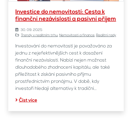
Investice do nemovitostí: Cesta k
finanční nezávislosti a pasivní příjem
30. 09. 2025
Trendy v realitním trhu
,
Nemovitosti a finance
,
Realitní rady
Investování do nemovitostí je považováno za
jednu z nejefektivnějších cest k dosažení
finanční nezávislosti. Nabízí nejen možnost
dlouhodobého zhodnocení kapitálu, ale také
příležitost k získání pasivního příjmu
prostřednictvím pronájmu. V době, kdy
investoři hledají alternativy k tradiční...
Číst více