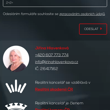
Odesláním formuláře souhlasíte se
zpracováním osobních údajů
.
ODESLAT
Jiřina Hlavenková
+420 607 773 774
info@jirinahlavenkova.cz
IČ: 26417162
Realitní kancelář se vzdělává v
Realitní akademii ČR
Realitní kancelář je členem