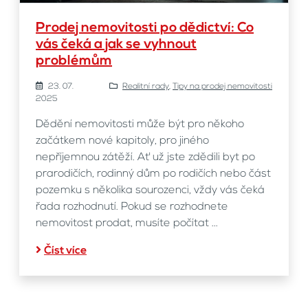
Prodej nemovitosti po dědictví: Co
vás čeká a jak se vyhnout
problémům
23. 07.
Realitní rady
,
Tipy na prodej nemovitosti
2025
Dědění nemovitosti může být pro někoho
začátkem nové kapitoly, pro jiného
nepříjemnou zátěží. Ať už jste zdědili byt po
prarodičích, rodinný dům po rodičích nebo část
pozemku s několika sourozenci, vždy vás čeká
řada rozhodnutí. Pokud se rozhodnete
nemovitost prodat, musíte počítat ...
Číst více