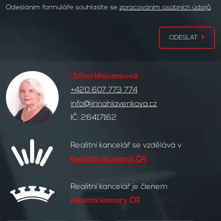
Odesláním formuláře souhlasíte se
zpracováním osobních údajů
.
ODESLAT
Jiřina Hlavenková
+420 607 773 774
info@jirinahlavenkova.cz
IČ: 26417162
Realitní kancelář se vzdělává v
Realitní akademii ČR
Realitní kancelář je členem
Realitní komory ČR