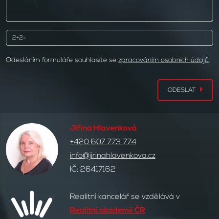
Odesláním formuláře souhlasíte se
zpracováním osobních údajů
.
ODESLAT
Jiřina Hlavenková
+420 607 773 774
info@jirinahlavenkova.cz
IČ: 26417162
Realitní kancelář se vzdělává v
Realitní akademii ČR