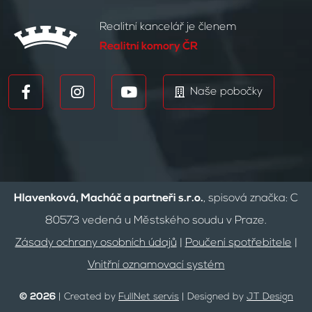
Realitní kancelář je členem
Realitní komory ČR
Naše pobočky
Hlavenková, Macháč a partneři s.r.o.
, spisová značka: C
80573 vedená u Městského soudu v Praze.
Zásady ochrany osobních údajů
|
Poučení spotřebitele
|
Vnitřní oznamovací systém
© 2026
| Created by
FullNet servis
| Designed by
JT Design